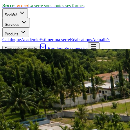
Serre
Ivoire
La serre sous toutes ses formes
Société
Services
Produits
Catalogue
Académie
Estimer ma serre
Réalisations
Actualités
Boutique
Se connecter
Demander un devis